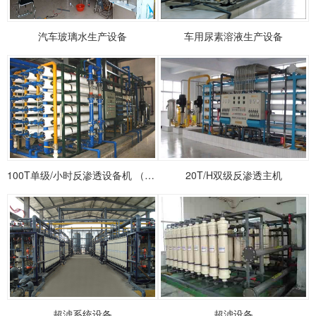
汽车玻璃水生产设备
车用尿素溶液生产设备
100T单级/小时反渗透设备机 （标配）
20T/H双级反渗透主机
超滤系统设备
超滤设备