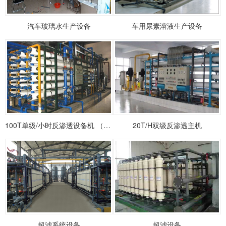
汽车玻璃水生产设备
车用尿素溶液生产设备
100T单级/小时反渗透设备机 （标配）
20T/H双级反渗透主机
超滤系统设备
超滤设备